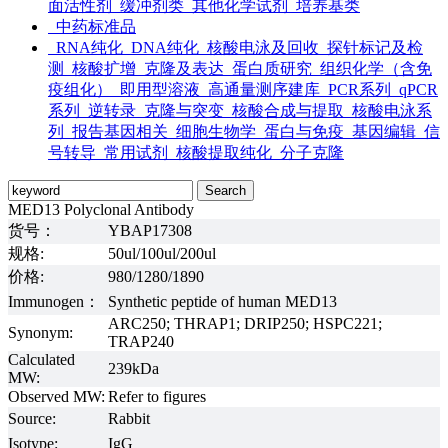
面活性剂
缓冲剂类
其他化学试剂
培养基类
中药标准品
RNA纯化
DNA纯化
核酸电泳及回收
探针标记及检
测
核酸扩增
克隆及表达
蛋白质研究
组织化学（含免
疫组化）
即用型溶液
高通量测序建库
PCR系列
qPCR
系列
逆转录
克隆与突变
核酸合成与提取
核酸电泳系
列
报告基因相关
细胞生物学
蛋白与免疫
基因编辑
信
号转导
常用试剂
核酸提取纯化
分子克隆
MED13 Polyclonal Antibody
货号：
YBAP17308
规格:
50ul/100ul/200ul
价格:
980/1280/1890
Immunogen：
Synthetic peptide of human MED13
ARC250; THRAP1; DRIP250; HSPC221;
Synonym:
TRAP240
Calculated
239kDa
MW:
Observed MW:
Refer to figures
Source:
Rabbit
Isotype:
IgG