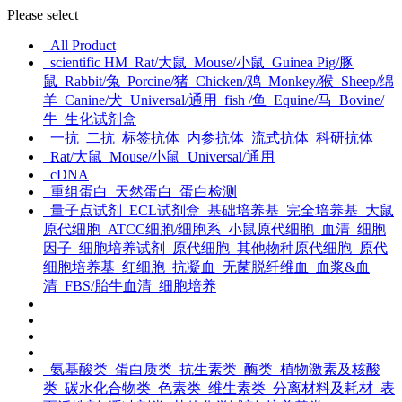
Please select
All Product
scientific HM
Rat/大鼠
Mouse/小鼠
Guinea Pig/豚
鼠
Rabbit/兔
Porcine/猪
Chicken/鸡
Monkey/猴
Sheep/绵
羊
Canine/犬
Universal/通用
fish /鱼
Equine/马
Bovine/
牛
生化试剂盒
一抗
二抗
标签抗体
内参抗体
流式抗体
科研抗体
Rat/大鼠
Mouse/小鼠
Universal/通用
cDNA
重组蛋白
天然蛋白
蛋白检测
量子点试剂
ECL试剂盒
基础培养基
完全培养基
大鼠
原代细胞
ATCC细胞/细胞系
小鼠原代细胞
血清
细胞
因子
细胞培养试剂
原代细胞
其他物种原代细胞
原代
细胞培养基
红细胞
抗凝血
无菌脱纤维血
血浆&血
清
FBS/胎牛血清
细胞培养
氨基酸类
蛋白质类
抗生素类
酶类
植物激素及核酸
类
碳水化合物类
色素类
维生素类
分离材料及耗材
表