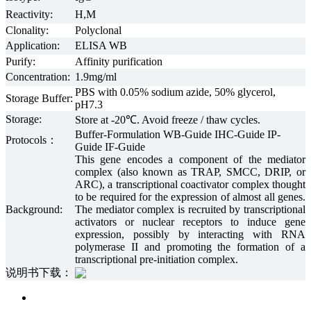
Reactivity:
H,M
Clonality:
Polyclonal
Application:
ELISA WB
Purify:
Affinity purification
Concentration:
1.9mg/ml
PBS with 0.05% sodium azide, 50% glycerol,
Storage Buffer:
pH7.3
Storage:
Store at -20℃. Avoid freeze / thaw cycles.
Buffer-Formulation WB-Guide IHC-Guide IP-
Protocols：
Guide IF-Guide
This gene encodes a component of the mediator
complex (also known as TRAP, SMCC, DRIP, or
ARC), a transcriptional coactivator complex thought
to be required for the expression of almost all genes.
Background:
The mediator complex is recruited by transcriptional
activators or nuclear receptors to induce gene
expression, possibly by interacting with RNA
polymerase II and promoting the formation of a
transcriptional pre-initiation complex.
说明书下载：