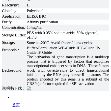
Reactivity:
H
Clonality:
Polyclonal
Application:
ELISA IHC
Purify:
Affinity purification
Concentration:
1.4mg/ml
PBS with 0.05% sodium azide, 50% glycerol,
Storage Buffer:
pH7.3
Storage:
Store at -20℃. Avoid freeze / thaw cycles.
Buffer-Formulation WB-Guide IHC-Guide IP-
Protocols：
Guide IF-Guide
The activation of gene transcription is a multistep
process that is triggered by factors that recognize
transcriptional enhancer sites in DNA. These factors
Background:
work with co-activators to direct transcriptional
initiation by the RNA polymerase II apparatus. The
protein encoded by this gene is a subunit of the
CRSP (cofactor required for SP1 activation
说明书下载：
首页