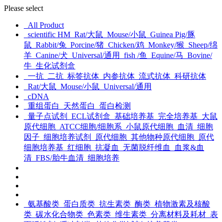
Please select
All Product
scientific HM
Rat/大鼠
Mouse/小鼠
Guinea Pig/豚
鼠
Rabbit/兔
Porcine/猪
Chicken/鸡
Monkey/猴
Sheep/绵
羊
Canine/犬
Universal/通用
fish /鱼
Equine/马
Bovine/
牛
生化试剂盒
一抗
二抗
标签抗体
内参抗体
流式抗体
科研抗体
Rat/大鼠
Mouse/小鼠
Universal/通用
cDNA
重组蛋白
天然蛋白
蛋白检测
量子点试剂
ECL试剂盒
基础培养基
完全培养基
大鼠
原代细胞
ATCC细胞/细胞系
小鼠原代细胞
血清
细胞
因子
细胞培养试剂
原代细胞
其他物种原代细胞
原代
细胞培养基
红细胞
抗凝血
无菌脱纤维血
血浆&血
清
FBS/胎牛血清
细胞培养
氨基酸类
蛋白质类
抗生素类
酶类
植物激素及核酸
类
碳水化合物类
色素类
维生素类
分离材料及耗材
表