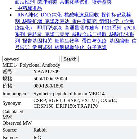
面活性剂
缓冲剂类
其他化学试剂
培养基类
中药标准品
RNA纯化
DNA纯化
核酸电泳及回收
探针标记及检
测
核酸扩增
克隆及表达
蛋白质研究
组织化学（含免
疫组化）
即用型溶液
高通量测序建库
PCR系列
qPCR
系列
逆转录
克隆与突变
核酸合成与提取
核酸电泳系
列
报告基因相关
细胞生物学
蛋白与免疫
基因编辑
信
号转导
常用试剂
核酸提取纯化
分子克隆
MED14 Polyclonal Antibody
货号：
YBAP17309
规格:
50ul/100ul/200ul
价格:
980/1280/1890
Immunogen：
Synthetic peptide of human MED14
CSRP; RGR1; CRSP2; EXLM1; CXorf4;
Synonym:
CRSP150; DRIP150; TRAP170
Calculated
MW:
Observed MW:
Source:
Rabbit
Isotype:
IgG