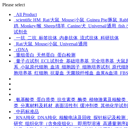
Please select
All Product
scientific HM
Rat/大鼠
Mouse/小鼠
Guinea Pig/豚鼠
Rabb
鸡
Monkey/猴
Sheep/绵羊
Canine/犬
Universal/通用
fish 
试剂盒
一抗
二抗
标签抗体
内参抗体
流式抗体
科研抗体
Rat/大鼠
Mouse/小鼠
Universal/通用
cDNA
重组蛋白
天然蛋白
蛋白检测
量子点试剂
ECL试剂盒
基础培养基
完全培养基
大鼠
系
小鼠原代细胞
血清
细胞因子
细胞培养试剂
原代细
胞培养基
红细胞
抗凝血
无菌脱纤维血
血浆&血清
FB
氨基酸类
蛋白质类
抗生素类
酶类
植物激素及核酸类
类
分离材料及耗材
表面活性剂
缓冲剂类
其他化学试剂
中药标准品
RNA纯化
DNA纯化
核酸电泳及回收
探针标记及检测
研究
组织化学（含免疫组化）
即用型溶液
高通量测序